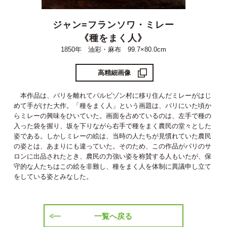
ジャン=フランソワ・ミレー
《種をまく人》
1850年 油彩・麻布 99.7×80.0cm
高精細画像
本作品は、パリを離れてバルビゾン村に移り住んだミレーがはじ
めて手がけた大作。「種をまく人」という画題は、パリにいた頃か
らミレーの興味をひいていた。画面を占めているのは、左手で種の
入った袋を握り、坂を下りながら右手で種をまく農民の堂々とした
姿である。しかしミレーの絵は、当時の人たちが見慣れていた農民
の姿とは、あまりにも違っていた。そのため、この作品がパリのサ
ロンに出品されたとき、農民の力強い姿を称賛する人もいたが、保
守的な人たちはこの絵を非難し、種をまく人を体制に異議申し立て
をしている姿とみなした。
一覧へ戻る