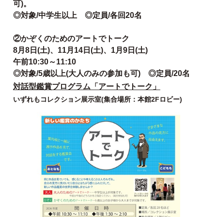
可)。
◎対象/中学生以上 ◎定員/各回20名
②かぞくのためのアートでトーク
8月8日(土)、11月14日(土)、1月9日(土)
午前10:30～11:10
◎対象/5歳以上(大人のみの参加も可) ◎定員/20名
対話型鑑賞プログラム「アートでトーク」
いずれもコレクション展示室(集合場所：本館2Fロビー)