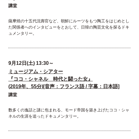
講堂
薩摩焼の十五代沈壽官など、朝鮮にルーツをもつ陶工をはじめとし
た関係者へのインタビューをとおして、日韓の陶芸文化を探るドキ
ュメンタリー。
9月12日(土) 13:30～
ミュージアム・シアター
『ココ・シャネル 時代と闘った女』
(2019年、55分)[音声：フランス語 / 字幕：日本語]
講堂
数多くの逸話と謎に包まれる、モード帝国を築き上げたココ・シャ
ネルの生涯を追ったドキュメンタリー。