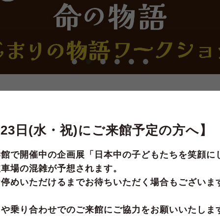
【ご注意ください】カーナビで当館裏側の狭い駐車場へ案内される場合
9月23日(水・祝)にご来館予定の方へ】
【7月4日(土)～9月23日(水・祝)にご来館予定の方へ】
学館で開催中の企画展「日本中の子どもたちを笑顔に
駐車場の混雑が予想されます。
お停めいただけるまでお待ちいただく場合もございま
PICK UP
用や乗り合わせでのご来館にご協力をお願いいたしま
ピックアップ