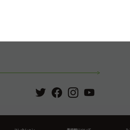
芸術の森公園
＠yamanashi_art_literature_park
山梨県