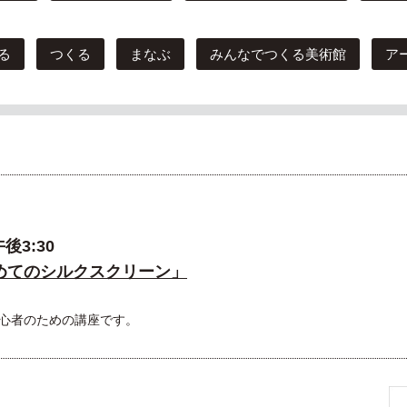
る
つくる
まなぶ
みんなでつくる美術館
ア
後3:30
めてのシルクスクリーン」
心者のための講座です。