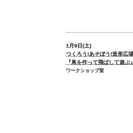
1月9日(土)
つくろう!あそぼう!造形広
『凧を作って飛ばして遊ぶ
ワークショップ室