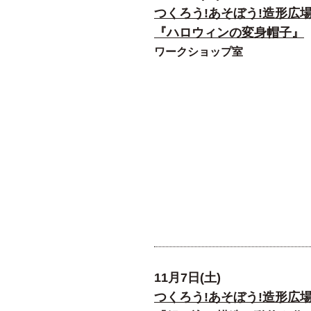
つくろう!あそぼう!造形広
『ハロウィンの変身帽子』
ワークショップ室
11月7日(土)
つくろう!あそぼう!造形広