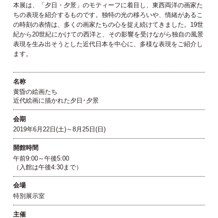
本展は、「夕日・夕景」のモティーフに着目し、東西両洋の画家た
ちの表現を紹介するものです。独特の光の移ろいや、情緒があるこ
の時刻の表情は、多くの画家たちの心を捉え続けてきました。19世
紀から20世紀にかけての西洋と、その影響を受けながら独自の風景
表現を生み出そうとした近代日本を中心に、多様な表現をご紹介し
ます。
名称
黄昏の絵画たち
近代絵画に描かれた夕日･夕景
会期
2019年6月22日(土)～8月25日(日)
開館時間
午前9:00～午後5:00
（入館は午後4:30まで）
会場
特別展示室
主催