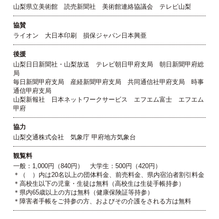
山梨県立美術館 読売新聞社 美術館連絡協議会 テレビ山梨
協賛
ライオン 大日本印刷 損保ジャパン日本興亜
後援
山梨日日新聞社・山梨放送 テレビ朝日甲府支局 朝日新聞甲府総
局
毎日新聞甲府支局 産経新聞甲府支局 共同通信社甲府支局 時事
通信甲府支局
山梨新報社 日本ネットワークサービス エフエム富士 エフエム
甲府
協力
山梨交通株式会社 気象庁 甲府地方気象台
観覧料
一般：1,000円（840円） 大学生：500円（420円）
＊（ ）内は20名以上の団体料金、前売料金、県内宿泊者割引料金
＊高校生以下の児童・生徒は無料（高校生は生徒手帳持参）
＊県内65歳以上の方は無料（健康保険証等持参）
＊障害者手帳をご持参の方、およびその介護をされる方は無料