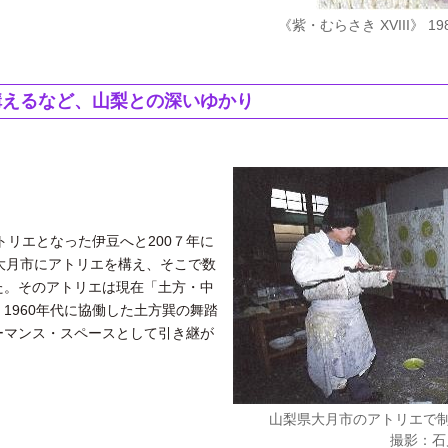
《紫・むらさき XVIII》 
構えるなど、山梨との深いゆかり
トリエとなった伊豆へと200７年に
大月市にアトリエを構え、そこで数
た。そのアトリエは現在「土方・中
960年代に協働した土方巽の舞踏
ーマンス・スペースとして引き継が
山梨県大月市のアトリエで制
撮影：石