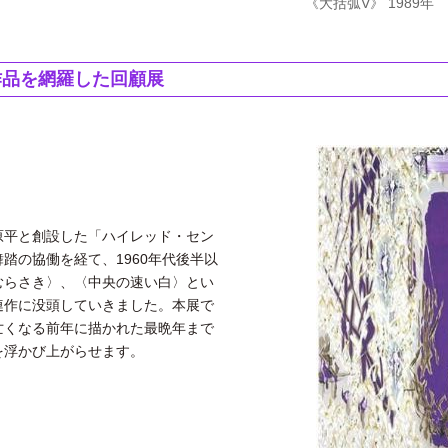
《大括弧V》 1989
作品を網羅した回顧展
平と創設した「ハイレッド・セン
踏の協働を経て、1960年代後半以
むらさき〉、〈中央の速い白〉とい
連作に没頭していきました。本展で
亡くなる前年に描かれた最晩年まで
を浮かび上がらせます。