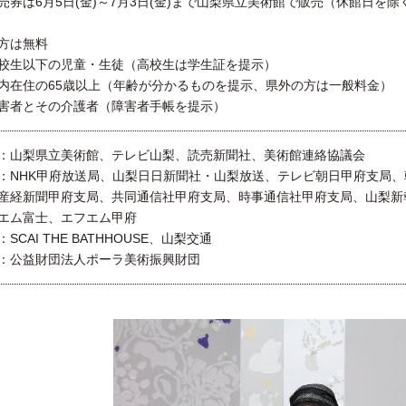
売券は6月5日(金)～7月3日(金)まで山梨県立美術館で販売（休館日を
方は無料
校生以下の児童・生徒（高校生は学生証を提示）
内在住の65歳以上（年齢が分かるものを提示、県外の方は一般料金）
害者とその介護者（障害者手帳を提示）
：山梨県立美術館、テレビ山梨、読売新聞社、美術館連絡協議会
：NHK甲府放送局、山梨日日新聞社・山梨放送、テレビ朝日甲府支局
産経新聞甲府支局、共同通信社甲府支局、時事通信社甲府支局、山梨新
エム富士、エフエム甲府
SCAI THE BATHHOUSE、山梨交通
：公益財団法人ポーラ美術振興財団