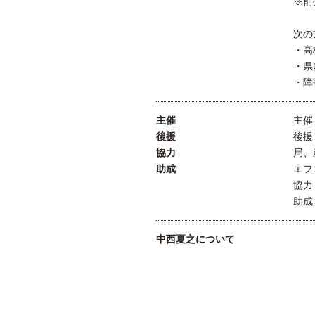
※前
次の
・高
・県
・障
主催
主催
後援
後援
協力
局、
助成
エフ
協力：
助成
中西夏之について