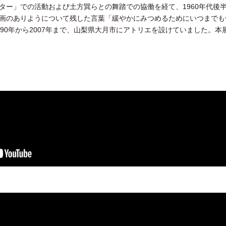
ター」での活動および土方巽らとの舞踏での協働を経て、1960年代後
画のありようについて残した言葉「緩やかにみつめるためにいつまでも
90年から2007年まで、山梨県大月市にアトリエを設けていました。